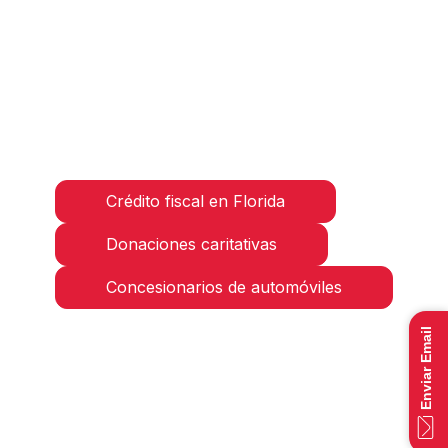
Su donación abre las puertas a opciones
educativas para los estudiantes de Florida.
Ayude a alimentar su potencial con su
donación.
Crédito fiscal en Florida
Donaciones caritativas
Concesionarios de automóviles
Enviar Email