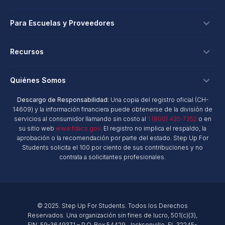
Solicitar
Formas de Donar
Para Escuelas y Proveedores
Inicio de Sesión
Créditos Fiscales Corporativos
Beca para Escuela Privada
Escuelas y Proveedores
Recursos
Beca Hope - Crédito Fiscal Automático
Programa de Educación Personalizada
Inicio de Sesión
Donaciones en el Lugar de Trabajo
Investigación e Informes
Quiénes Somos
Beca para Necesidades Especiales
Kit de Herramientas de Marketing
Donaciones Planificadas
Blog NextSteps
New Worlds
Descargo de Responsabilidad:
Una copia del registro oficial (CH-
Escuelas Privadas
Quiénes Somos
14609) y la información financiera puede obtenerse de la división de
Fondos Asesorados por Donantes
Blog inspireED
Conviértase en un Defensor
servicios al consumidor llamando sin costo al
1 (800) 435-7352
o en
Proveedores de Servicios
Informe Anual
Declaración de Derechos del Donante
su sitio web
www.fdacs.gov
. El registro no implica el respaldo, la
Red de Antiguos Alumnos
aprobación o la recomendación por parte del estado. Step Up For
Proveedores de Productos
Políticas de Gobernanza
Students solicita el 100 por ciento de sus contribuciones y no
Sala de Prensa
Recursos para Escuelas y Proveedores
contrata a solicitantes profesionales.
Informes Financieros
Encuentre una Escuela
Misión
Carreras
© 2025. Step Up For Students. Todos los Derechos
Contacto
Reservados. Una organización sin fines de lucro, 501(c)(3),
EIN: 59-3649371 – P.O. Box 54429, Jacksonville, FL 32245-